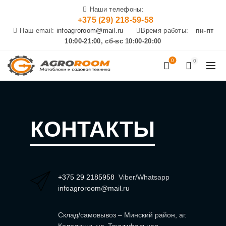
Наши телефоны:
+375 (29) 218-59-58
Наш email:
infoagroroom@mail.ru
Время работы:
пн-пт
10:00-21:00, сб-вс 10:00-20:00
0
0
КОНТАКТЫ
+375 29 2185958
Viber/
Whatsapp
infoagroroom@mail.ru
Склад/самовывоз – Минский район, аг.