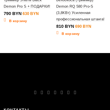
Demon Pro S + ПОДАРКИ!
Demon RQ 580 Pro-S
(3,8КВт) Усиленная
790
BYN
630
BYN
профессиональная штанга!
В корзину
810
BYN
690
BYN
В корзину