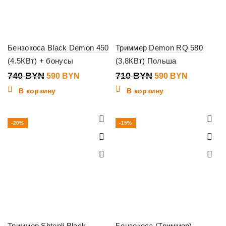
Бензокоса Black Demon 450
Триммер Demon RQ 580
(4.5КВт) + бонусы
(3,8КВт) Польша
740
BYN
710
BYN
590
BYN
590
BYN
В корзину
В корзину
-20%
-15%
Триммер Shtenli Black
Бензокоса (Триммер)