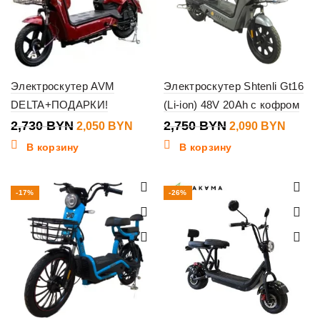
Электроскутер AVM
Электроскутер Shtenli Gt16
DELTA+ПОДАРКИ!
(Li-ion) 48V 20Ah с кофром
2,730
BYN
2,750
BYN
2,050
BYN
2,090
BYN
В корзину
В корзину
-17%
-26%