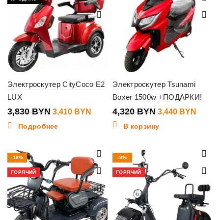
Электроскутер CityCoco E2
Электроскутер Tsunami
LUX
Boxer 1500w +ПОДАРКИ!
3,830
BYN
4,320
BYN
3,410
BYN
3,440
BYN
Подробнее
В корзину
-18%
-9%
ГОРЯЧИЙ
ГОРЯЧИЙ