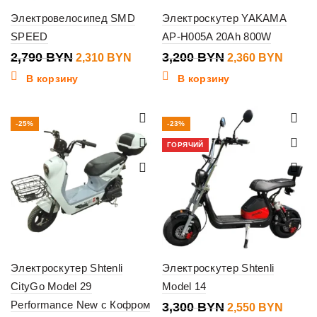
Электровелосипед SMD
Электроскутер YAKAMA
SPEED
AP-H005A 20Ah 800W
2,790
BYN
3,200
BYN
2,310
BYN
2,360
BYN
В корзину
В корзину
-25%
-23%
ГОРЯЧИЙ
Электроскутер Shtenli
Электроскутер Shtenli
CityGo Model 29
Model 14
Performance New с Кофром
3,300
BYN
2,550
BYN