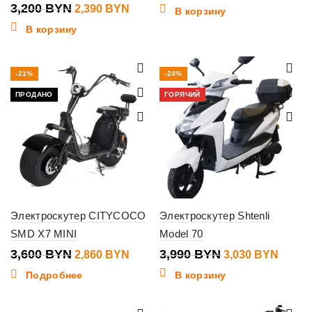
3,200
BYN
2,390
BYN
В корзину
В корзину
-21%
-24%
ПРОДАНО
ГОРЯЧИЙ
Электроскутер СITYCOCO
Электроскутер Shtenli
SMD X7 MINI
Model 70
3,600
BYN
3,990
BYN
2,860
BYN
3,030
BYN
Подробнее
В корзину