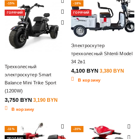
-15%
-18%
ГОРЯЧИЙ
ГОРЯЧИЙ
Электроскутер
трехколесный Shtenli Model
34 2в1
Трехколесный
4,100
BYN
3,380
BYN
электроскутер Smart
В корзину
Balance Mini Trike Sport
(1200W)
3,750
BYN
3,190
BYN
В корзину
-11%
-20%
ПРОДАНО