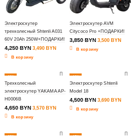
Электроскутер
Электроскутер AVM
трехколесный Shtenli A031
Citycoco Pro +ПОДАРКИ!
60V 20Ah 250W+ПОДАРКИ!
3,850
BYN
3,500
BYN
4,250
BYN
3,490
BYN
В корзину
В корзину
-23%
-18%
Трехколесный
Электроскутер Shtenli
ГОРЯЧИЙ
электроскутер YAKAMA AP-
Model 18
H0006B
4,500
BYN
3,690
BYN
4,650
BYN
3,570
BYN
В корзину
В корзину